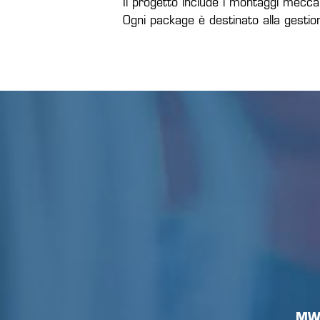
Il progetto include i montaggi meccani
Ogni package è destinato alla gestion
MWS