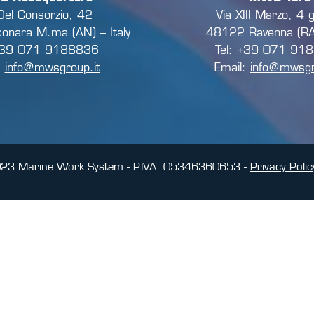
Del Consorzio, 42
Via XIII Marzo, 4 
onara M.ma (AN) – Italy
48122 Ravenna (RA) 
 +39 071 9188836
Tel: +39 071 91
:
info@mwsgroup.it
Email:
info@mwsgr
023 Marine Work System - P.IVA: 05346360653 -
Privacy Polic