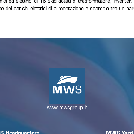
ci ed elettrici di 16 skid dotati di trasformatore, inverter, 
e dei carichi elettrici di alimentazione e scambio tra un parc
www.mwsgroup.it
 Headquarters
MWS Yard