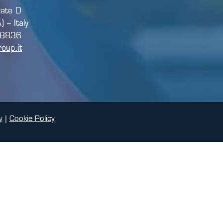
gate D
– Italy
88836
oup.it
y
|
Cookie Policy